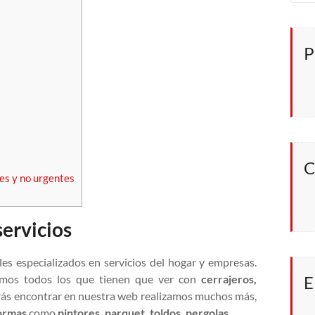
P
C
es y no urgentes
servicios
s especializados en servicios del hogar y empresas.
E
tamos todos los que tienen que ver con
cerrajeros,
s encontrar en nuestra web realizamos muchos más,
ormas
como
pintores, parquet, toldos, pergolas
…