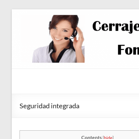
Saltar
al
contenido
Seguridad integrada
Contents
[
hide
]