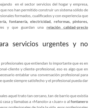
jando en el sector servicios del hogar y empresa,
 que nos han permitido construir un sistema sólido de
fesionales formados, cualificados y con experiencia que
ería, fontanería, electricidad, reformas, pintores,
ables y que guardan una
relación calidad-precio
ara servicios urgentes y no
 profesionales que entiendan lo importante que es en
onal-cliente y cliente-profesional, eso es algo que en
necesario entablar una conversación profesional para
te quede siempre satisfecho y el profesional pueda dar
s aquel trato tan cercano, tan de barrio que existía
ú casa y llamabas a «Manolo» a «Juan» o al
fontanero
, esos profesionales de toda la vida, esos profesionales