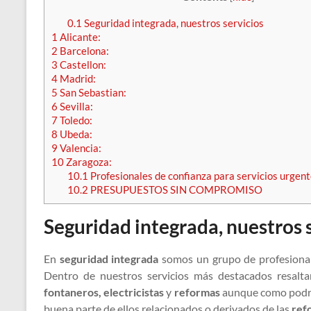
0.1
Seguridad integrada, nuestros servicios
1
Alicante:
2
Barcelona:
3
Castellon:
4
Madrid:
5
San Sebastian:
6
Sevilla:
7
Toledo:
8
Ubeda:
9
Valencia:
10
Zaragoza:
10.1
Profesionales de confianza para servicios urgent
10.2
PRESUPUESTOS SIN COMPROMISO
Seguridad integrada, nuestros 
En
seguridad integrada
somos un grupo de profesionale
Dentro de nuestros servicios más destacados resal
fontaneros, electricistas
y
reformas
aunque como podrá
buena parte de ellos relacionados o derivados de las
ref