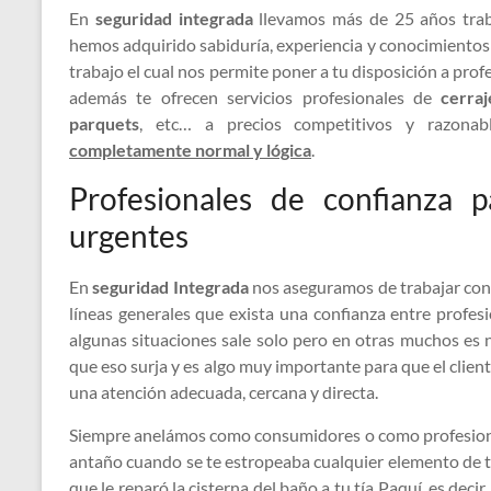
En
seguridad integrada
llevamos más de 25 años traba
hemos adquirido sabiduría, experiencia y conocimientos
trabajo el cual nos permite poner a tu disposición a pro
además te ofrecen servicios profesionales de
cerraj
parquets
, etc… a precios competitivos y razon
completamente normal y lógica
.
Profesionales de confianza p
urgentes
En
seguridad Integrada
nos aseguramos de trabajar con
líneas generales que exista una confianza entre profesi
algunas situaciones sale solo pero en otras muchos es 
que eso surja y es algo muy importante para que el clien
una atención adecuada, cercana y directa.
Siempre anelámos como consumidores o como profesionale
antaño cuando se te estropeaba cualquier elemento de t
que le reparó la cisterna del baño a tu tía Paquí, es decir