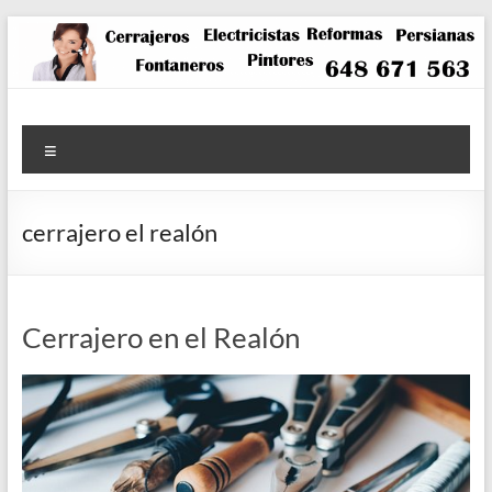
Saltar
al
contenido
Menú
cerrajero el realón
Cerrajero en el Realón