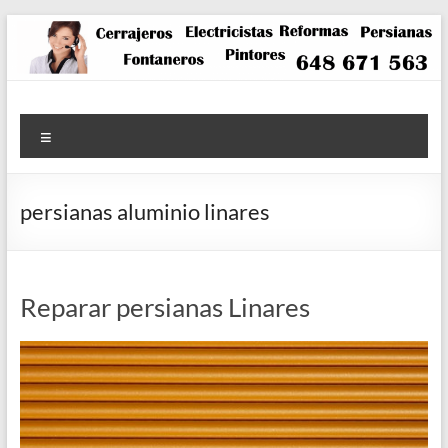
Saltar
al
contenido
Menú
persianas aluminio linares
Reparar persianas Linares