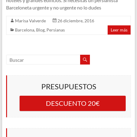
hoteles y grandes edificios. Si necesitas un persianista
Barceloneta urgente y no urgente no lo dudes
Marisa Valverde
26 diciembre, 2016
Barcelona
,
Blog
,
Persianas
Leer más
PRESUPUESTOS
DESCUENTO 20€