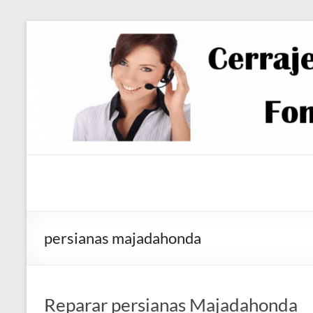
Saltar
al
contenido
persianas majadahonda
Reparar persianas Majadahonda