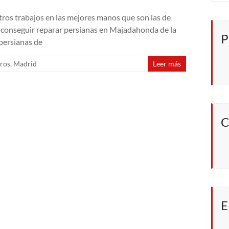
os trabajos en las mejores manos que son las de
ra conseguir reparar persianas en Majadahonda de la
P
persianas de
ros
,
Madrid
Leer más
C
E