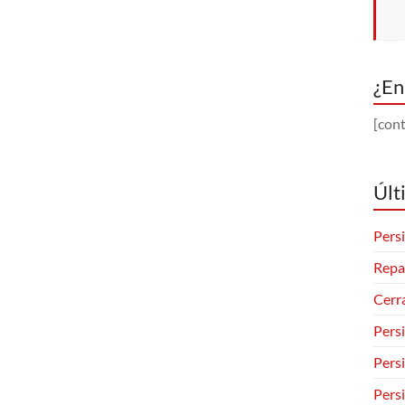
¿En
[cont
Últ
Persi
Repa
Cerr
Pers
Pers
Pers