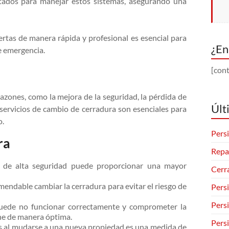
citados para manejar estos sistemas, asegurando una
rtas de manera rápida y profesional es esencial para
¿En
e emergencia.
[cont
azones, como la mejora de la seguridad, la pérdida de
Últ
 servicios de cambio de cerradura son esenciales para
o.
Persi
ra
Repa
 de alta seguridad puede proporcionar una mayor
Cerr
comendable cambiar la cerradura para evitar el riesgo de
Pers
Pers
uede no funcionar correctamente y comprometer la
ne de manera óptima.
Pers
as al mudarse a una nueva propiedad es una medida de