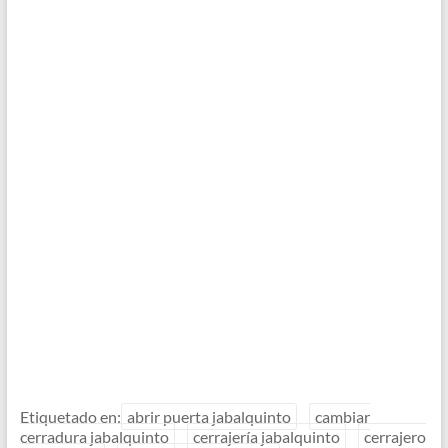
Etiquetado en:
abrir puerta jabalquinto
cambiar
cerradura jabalquinto
cerrajería jabalquinto
cerrajero