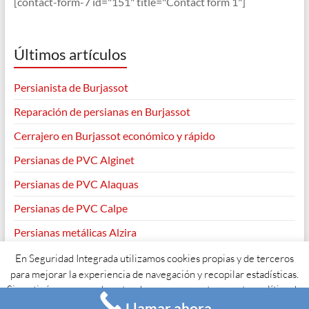
[contact-form-7 id="151" title="Contact form 1"]
Últimos artículos
Persianista de Burjassot
Reparación de persianas en Burjassot
Cerrajero en Burjassot económico y rápido
Persianas de PVC Alginet
Persianas de PVC Alaquas
Persianas de PVC Calpe
Persianas metálicas Alzira
En Seguridad Integrada utilizamos cookies propias y de terceros
para mejorar la experiencia de navegación y recopilar estadísticas.
Si continúas navegando entendemos que aceptas nuestra política de
Copyright © 2026
. Todos los derechos reservados. Tema
Spacious
de
ThemeGrill. Funciona con:
WordPress
.
Llamar ahora