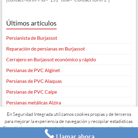
Últimos artículos
Persianista de Burjassot
Reparación de persianas en Burjassot
Cerrajero en Burjassot económico y rápido
Persianas de PVC Alginet
Persianas de PVC Alaquas
Persianas de PVC Calpe
Persianas metálicas Alzira
En Seguridad Integrada utilizamos cookies propias y de terceros
para mejorar la experiencia de navegación y recopilar estadísticas.
Si continúas navegando entendemos que aceptas nuestra política de
Copyright © 2026
. Todos los derechos reservados. Tema
Spacious
de
ThemeGrill. Funciona con:
WordPress
.
Llamar ahora
cookies y su uso.
Acepto
Leer más