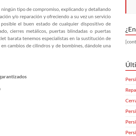
 ningún tipo de compromiso, explicando y detallando
ción y/o reparación y ofreciendo a su vez un servicio
posible el buen estado de cualquier dispositivo de
¿En
ado, cierres metálicos, puertas blindadas o puertas
let barata tenemos especialistas en la sustitución de
[cont
, en cambios de cilindros y de bombines, dándole una
Últ
 garantizados
Persi
a
Repa
Cerr
Pers
Pers
Pers