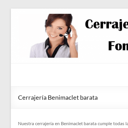
Saltar
al
contenido
Cerrajería Benimaclet barata
Nuestra cerrajería en Benimaclet barata cumple todas la