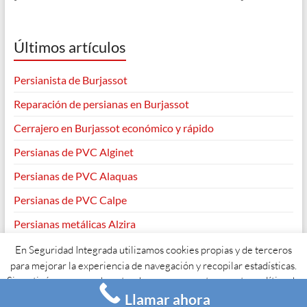
Últimos artículos
Persianista de Burjassot
Reparación de persianas en Burjassot
Cerrajero en Burjassot económico y rápido
Persianas de PVC Alginet
Persianas de PVC Alaquas
Persianas de PVC Calpe
Persianas metálicas Alzira
En Seguridad Integrada utilizamos cookies propias y de terceros
para mejorar la experiencia de navegación y recopilar estadísticas.
Si continúas navegando entendemos que aceptas nuestra política de
Copyright © 2026
. Todos los derechos reservados. Tema
Spacious
de
ThemeGrill. Funciona con:
WordPress
.
Llamar ahora
cookies y su uso.
Acepto
Leer más