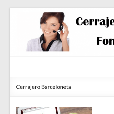
Saltar
al
contenido
Cerrajero Barceloneta