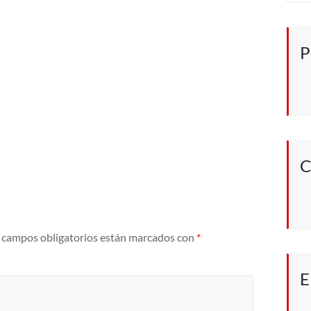
P
C
 campos obligatorios están marcados con
*
E