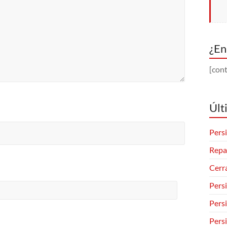
¿En
[cont
Últ
Persi
Repa
Cerr
Pers
Pers
Pers