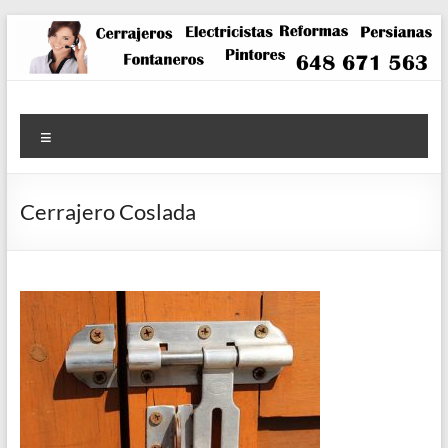
Saltar
al
contenido
Menú
Cerrajero Coslada