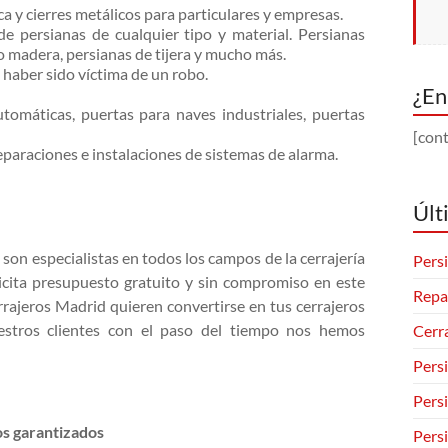
a y cierres metálicos para particulares y empresas.
de persianas de cualquier tipo y material. Persianas
o madera, persianas de tijera y mucho más.
 haber sido víctima de un robo.
¿En
utomáticas, puertas para naves industriales, puertas
[cont
paraciones e instalaciones de sistemas de alarma.
Últ
n especialistas en todos los campos de la cerrajería
Persi
icita presupuesto gratuito y sin compromiso en este
Repa
ajeros Madrid quieren convertirse en tus cerrajeros
uestros clientes con el paso del tiempo nos hemos
Cerr
Pers
Pers
os garantizados
Pers