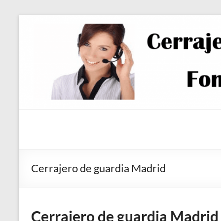
Saltar
al
contenido
Cerrajero de guardia Madrid
Cerrajero de guardia Madrid