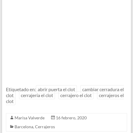
Etiquetado en:
abrir puerta el clot
cambiar cerradura el
clot
cerrajería el clot
cerrajero el clot
cerrajeros el
clot
Marisa Valverde
16 febrero, 2020
Barcelona
,
Cerrajeros