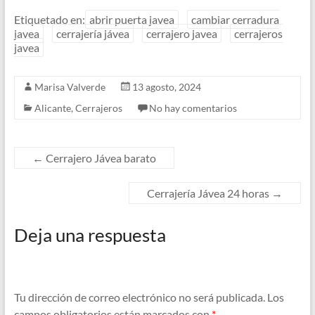
Etiquetado en:
abrir puerta javea
cambiar cerradura
javea
cerrajería jávea
cerrajero javea
cerrajeros
javea
Marisa Valverde
13 agosto, 2024
Alicante
,
Cerrajeros
No hay comentarios
←
Cerrajero Jávea barato
Cerrajería Jávea 24 horas
→
Deja una respuesta
Tu dirección de correo electrónico no será publicada.
Los
campos obligatorios están marcados con
*