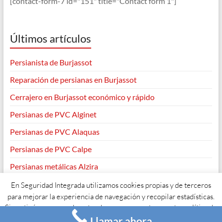
[contact-form-7 id="151" title="Contact form 1"]
Últimos artículos
Persianista de Burjassot
Reparación de persianas en Burjassot
Cerrajero en Burjassot económico y rápido
Persianas de PVC Alginet
Persianas de PVC Alaquas
Persianas de PVC Calpe
Persianas metálicas Alzira
En Seguridad Integrada utilizamos cookies propias y de terceros
para mejorar la experiencia de navegación y recopilar estadísticas.
Si continúas navegando entendemos que aceptas nuestra política de
Copyright © 2026
. Todos los derechos reservados. Tema
Spacious
de
ThemeGrill. Funciona con:
WordPress
.
Llamar ahora
cookies y su uso.