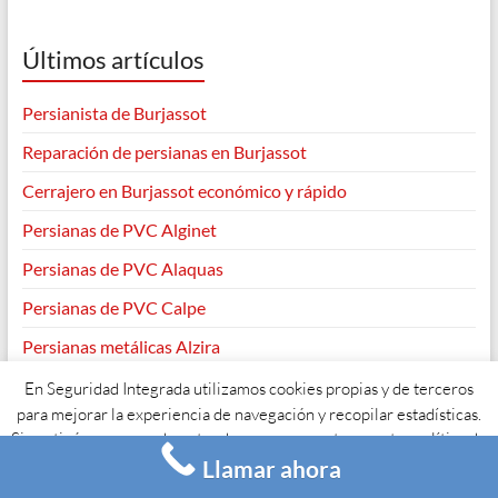
Últimos artículos
Persianista de Burjassot
Reparación de persianas en Burjassot
Cerrajero en Burjassot económico y rápido
Persianas de PVC Alginet
Persianas de PVC Alaquas
Persianas de PVC Calpe
Persianas metálicas Alzira
En Seguridad Integrada utilizamos cookies propias y de terceros
para mejorar la experiencia de navegación y recopilar estadísticas.
Si continúas navegando entendemos que aceptas nuestra política de
Copyright © 2026
. Todos los derechos reservados. Tema
Spacious
de
ThemeGrill. Funciona con:
WordPress
.
Llamar ahora
cookies y su uso.
Acepto
Leer más