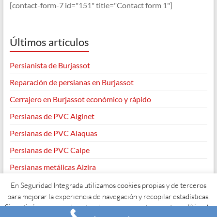
[contact-form-7 id="151" title="Contact form 1"]
Últimos artículos
Persianista de Burjassot
Reparación de persianas en Burjassot
Cerrajero en Burjassot económico y rápido
Persianas de PVC Alginet
Persianas de PVC Alaquas
Persianas de PVC Calpe
Persianas metálicas Alzira
En Seguridad Integrada utilizamos cookies propias y de terceros
para mejorar la experiencia de navegación y recopilar estadísticas.
Si continúas navegando entendemos que aceptas nuestra política de
Copyright © 2026
. Todos los derechos reservados. Tema
Spacious
de
ThemeGrill. Funciona con:
WordPress
.