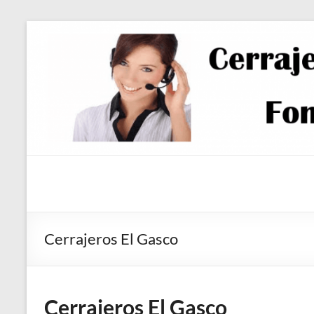
Saltar
al
contenido
Cerrajeros El Gasco
Cerrajeros El Gasco