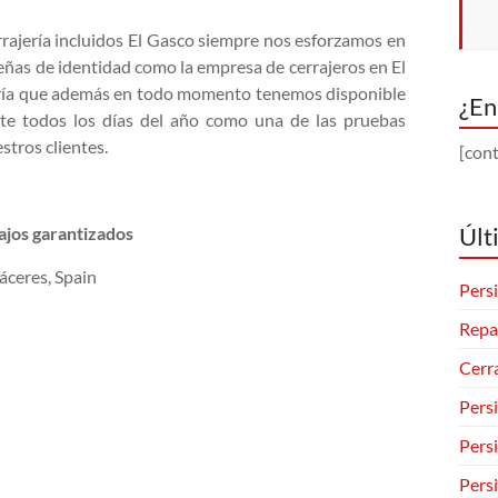
rrajería incluidos El Gasco siempre nos esforzamos en
señas de identidad como la empresa de cerrajeros en El
ajería que además en todo momento tenemos disponible
¿En
nte todos los días del año como una de las pruebas
stros clientes.
[cont
Últ
bajos garantizados
áceres, Spain
Persi
Repa
Cerr
Pers
Pers
Pers