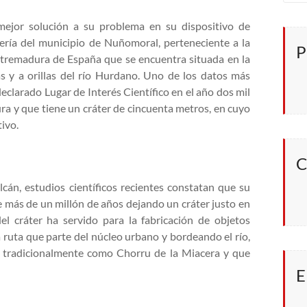
mejor solución a su problema en su dispositivo de
ería del municipio de Nuñomoral, perteneciente a la
P
tremadura de España que se encuentra situada en la
 y a orillas del río Hurdano. Uno de los datos más
eclarado Lugar de Interés Científico en el año dos mil
tura y que tiene un cráter de cincuenta metros, en cuyo
tivo.
C
cán, estudios científicos recientes constatan que su
e más de un millón de años dejando un cráter justo en
el cráter ha servido para la fabricación de objetos
 ruta que parte del núcleo urbano y bordeando el río,
o tradicionalmente como Chorru de la Miacera y que
E