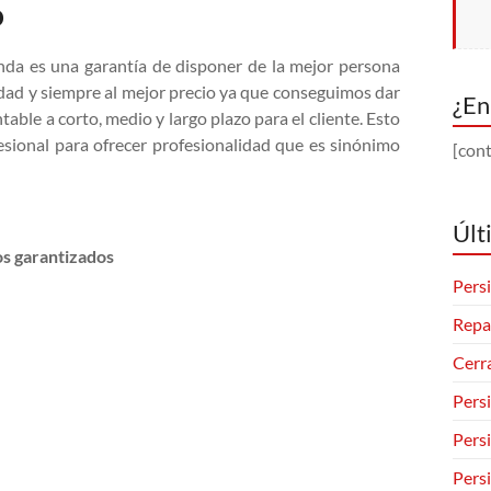
o
da es una garantía de disponer de la mejor persona
idad y siempre al mejor precio ya que conseguimos dar
¿En
able a corto, medio y largo plazo para el cliente. Esto
esional para ofrecer profesionalidad que es sinónimo
[cont
Últ
os garantizados
Persi
Repa
Cerr
Pers
Pers
Pers