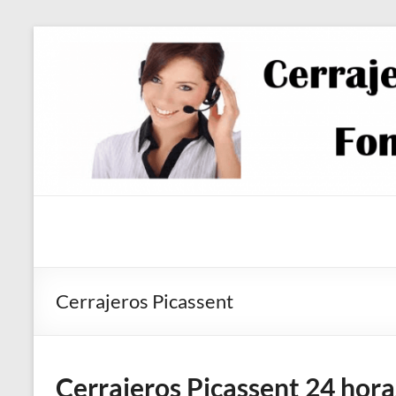
Saltar
al
contenido
Cerrajeros Picassent
Cerrajeros Picassent 24 hora