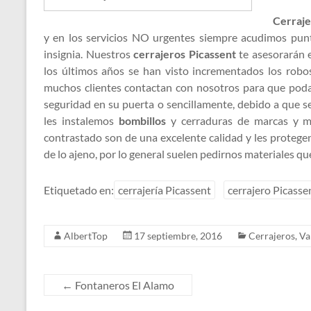
Cerraje
y en los servicios NO urgentes siempre acudimos punt
insignia. Nuestros
cerrajeros Picassent
te asesorarán e
los últimos años se han visto incrementados los rob
muchos clientes contactan con nosotros para que poda
seguridad en su puerta o sencillamente, debido a que 
les instalemos
bombillos
y cerraduras de marcas y m
contrastado son de una excelente calidad y les proteg
de lo ajeno, por lo general suelen pedirnos materiales q
Etiquetado en:
cerrajería Picassent
cerrajero Picasse
AlbertTop
17 septiembre, 2016
Cerrajeros
,
Va
←
Fontaneros El Alamo