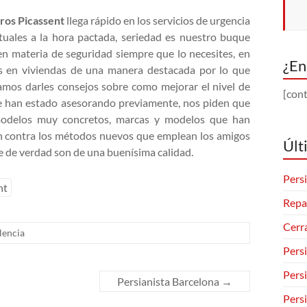
ros Picassent
llega rápido en los servicios de urgencia
uales a la hora pactada, seriedad es nuestro buque
n materia de seguridad siempre que lo necesites, en
¿En
os en viviendas de una manera destacada por lo que
mos darles consejos sobre como mejorar el nivel de
[cont
se han estado asesorando previamente, nos piden que
odelos muy concretos, marcas y modelos que han
en contra los métodos nuevos que emplean los amigos
Últ
ue de verdad son de una buenísima calidad.
Persi
nt
Repa
Cerr
lencia
Pers
Pers
Persianista Barcelona
→
Pers