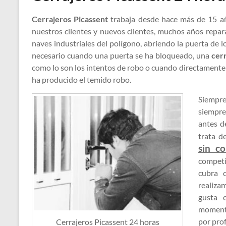
Cerrajeros Picassent
trabaja desde hace más de 15 añ
nuestros clientes y nuevos clientes, muchos años repa
naves industriales del polígono, abriendo la puerta de 
necesario cuando una puerta se ha bloqueado, una
cer
como lo son los intentos de robo o cuando directamente
ha producido el temido robo.
Siempre
siempr
antes d
trata d
sin c
competi
cubra c
realiza
gusta 
momento
por prof
Cerrajeros Picassent 24 horas