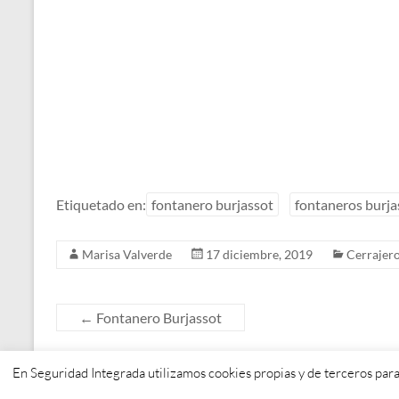
Etiquetado en:
fontanero burjassot
fontaneros burja
Marisa Valverde
17 diciembre, 2019
Cerrajer
←
Fontanero Burjassot
En Seguridad Integrada utilizamos cookies propias y de terceros para
Copyright © 2026
. Todos los derechos reservados. Tema
Spacious
de Them