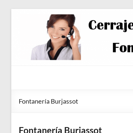
Saltar
al
contenido
Fontanería Burjassot
Fontanería Burjassot