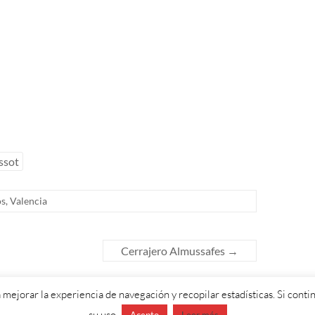
ssot
os
,
Valencia
Cerrajero Almussafes
→
 mejorar la experiencia de navegación y recopilar estadísticas. Si con
eGrill. Funciona con:
WordPress
.
su uso.