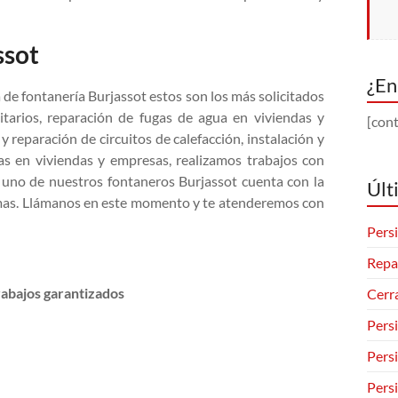
ssot
¿En
de fontanería Burjassot estos son los más solicitados
nitarios, reparación de fugas de agua en viviendas y
[cont
y reparación de circuitos de calefacción, instalación y
ras en viviendas y empresas, realizamos trabajos con
a uno de nuestros fontaneros Burjassot cuenta con la
Últ
blemas. Llámanos en este momento y te atenderemos con
Persi
Repa
rabajos garantizados
Cerr
Pers
Pers
Pers