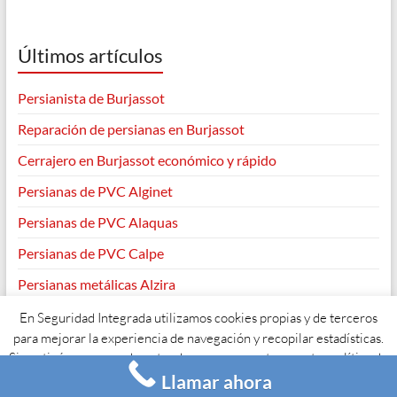
Últimos artículos
Persianista de Burjassot
Reparación de persianas en Burjassot
Cerrajero en Burjassot económico y rápido
Persianas de PVC Alginet
Persianas de PVC Alaquas
Persianas de PVC Calpe
Persianas metálicas Alzira
En Seguridad Integrada utilizamos cookies propias y de terceros
para mejorar la experiencia de navegación y recopilar estadísticas.
Si continúas navegando entendemos que aceptas nuestra política de
Copyright © 2026
. Todos los derechos reservados. Tema
Spacious
de
ThemeGrill. Funciona con:
WordPress
.
Llamar ahora
cookies y su uso.
Acepto
Leer más