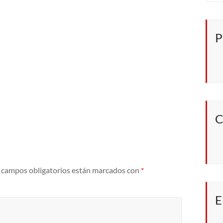
P
C
 campos obligatorios están marcados con
*
E