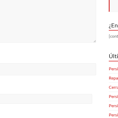
¿En
[cont
Últ
Persi
Repa
Cerr
Pers
Pers
Pers