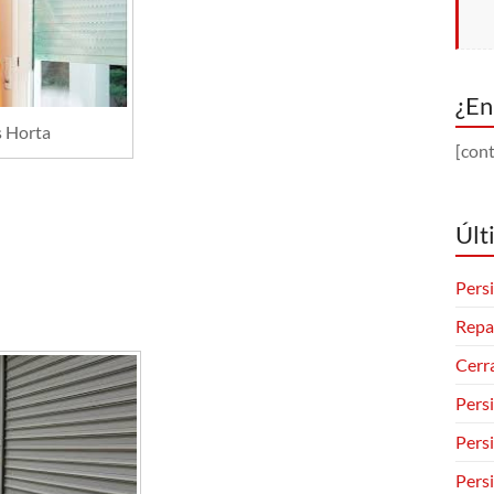
¿En
s Horta
[cont
Últ
Persi
Repa
Cerr
Pers
Pers
Pers