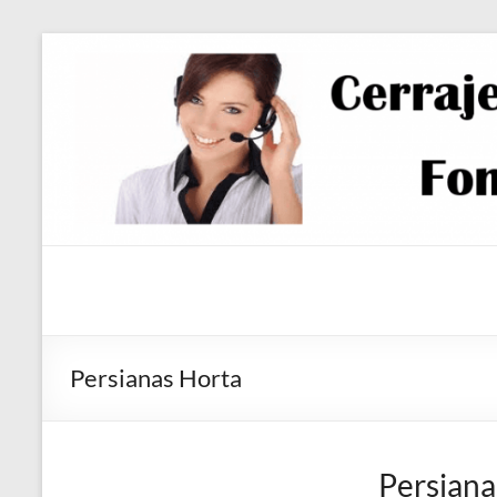
Saltar
al
contenido
Persianas Horta
Persiana