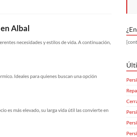
 en Albal
¿En
[cont
erentes necesidades y estilos de vida. A continuación,
Últ
érmico. Ideales para quienes buscan una opción
Persi
Repa
Cerr
io es más elevado, su larga vida útil las convierte en
Pers
Pers
Pers