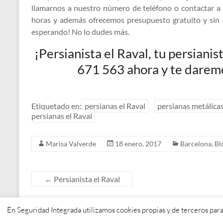
llamarnos a nuestro número de teléfono o contactar a
horas y además ofrecemos presupuesto gratuito y sin 
esperando! No lo dudes más.
¡Persianista el Raval, tu persiani
671 563 ahora y te daremo
Etiquetado en:
persianas el Raval
persianas metálicas
persianas el Raval
Marisa Valverde
18 enero, 2017
Barcelona
,
Bl
←
Persianista el Raval
En Seguridad Integrada utilizamos cookies propias y de terceros para
Copyright © 2026
. Todos los derechos reservados. Tema
Spacious
de Them