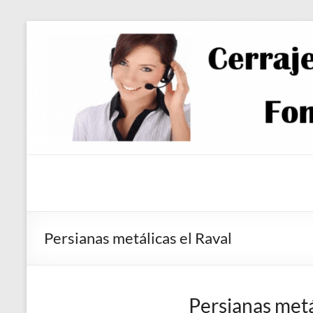
Saltar
al
contenido
Persianas metálicas el Raval
Persianas metá