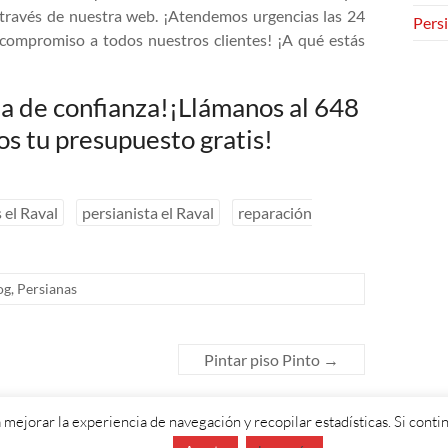
 través de nuestra web. ¡Atendemos urgencias las 24
Persi
compromiso a todos nuestros clientes! ¡A qué estás
sta de confianza!¡Llámanos al 648
s tu presupuesto gratis!
 el Raval
persianista el Raval
reparación
og
,
Persianas
Pintar piso Pinto
→
 mejorar la experiencia de navegación y recopilar estadísticas. Si con
eGrill. Funciona con:
WordPress
.