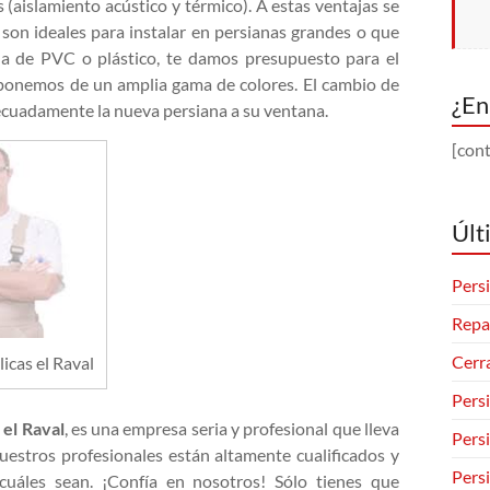
s (aislamiento acústico y térmico). A estas ventajas se
son ideales para instalar en persianas grandes o que
iana de PVC o plástico, te damos presupuesto para el
ponemos de un amplia gama de colores. El cambio de
¿En
ecuadamente la nueva persiana a su ventana.
[cont
Últ
Persi
Repa
Cerr
icas el Raval
Pers
 el Raval
, es una empresa seria y profesional que lleva
Pers
uestros profesionales están altamente cualificados y
Pers
cuáles sean. ¡Confía en nosotros! Sólo tienes que