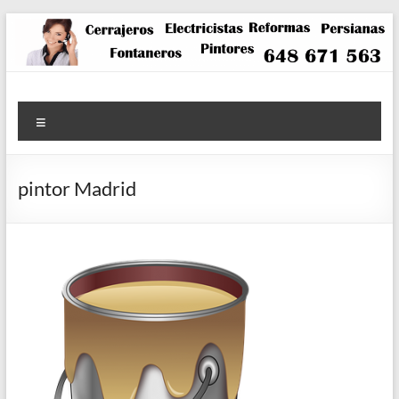
Saltar
al
contenido
Menú
pintor Madrid