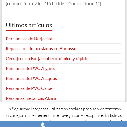
[contact-form-7 id="151" title="Contact form 1"]
Últimos artículos
Persianista de Burjassot
Reparación de persianas en Burjassot
Cerrajero en Burjassot económico y rápido
Persianas de PVC Alginet
Persianas de PVC Alaquas
Persianas de PVC Calpe
Persianas metálicas Alzira
En Seguridad Integrada utilizamos cookies propias y de terceros
para mejorar la experiencia de navegación y recopilar estadísticas.
Si continúas navegando entendemos que aceptas nuestra política de
Copyright © 2026
. Todos los derechos reservados. Tema
Spacious
de
ThemeGrill. Funciona con:
WordPress
.