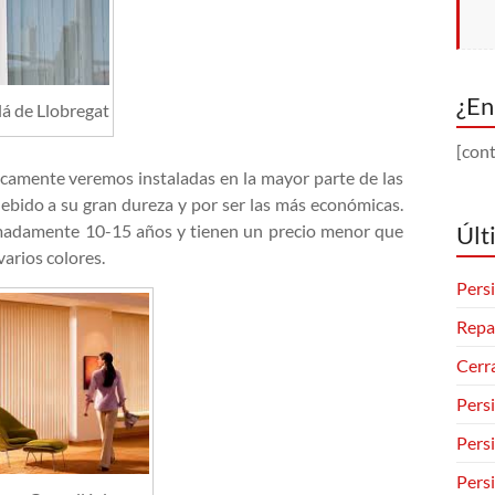
¿En
lá de Llobregat
[cont
icamente veremos instaladas en la mayor parte de las
ebido a su gran dureza y por ser las más económicas.
Últ
madamente 10-15 años y tienen un precio menor que
varios colores.
Persi
Repa
Cerr
Pers
Pers
Pers