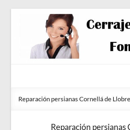
Saltar
al
contenido
Reparación persianas Cornellá de Llobr
Reparación persianas 