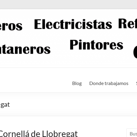
Blog
Donde trabajamos
egat
Cornellá de Llobregat