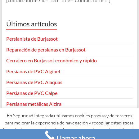
[contact-form-7 id="151" title="Contact form 1"]
Últimos artículos
Persianista de Burjassot
Reparación de persianas en Burjassot
Cerrajero en Burjassot económico y rápido
Persianas de PVC Alginet
Persianas de PVC Alaquas
Persianas de PVC Calpe
Persianas metálicas Alzira
En Seguridad Integrada utilizamos cookies propias y de terceros
para mejorar la experiencia de navegación y recopilar estadísticas.
Si continúas navegando entendemos que aceptas nuestra política de
Copyright © 2026
. Todos los derechos reservados. Tema
Spacious
de
ThemeGrill. Funciona con:
WordPress
.
Llamar ahora
cookies y su uso.
Acepto
Leer más