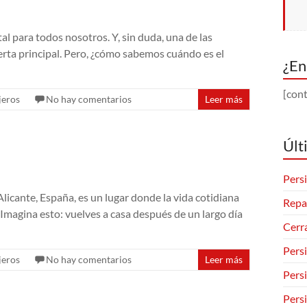
l para todos nosotros. Y, sin duda, una de las
erta principal. Pero, ¿cómo sabemos cuándo es el
¿En
[cont
jeros
No hay comentarios
Leer más
Últ
Persi
Alicante, España, es un lugar donde la vida cotidiana
Repa
 Imagina esto: vuelves a casa después de un largo día
Cerr
Pers
jeros
No hay comentarios
Leer más
Pers
Pers