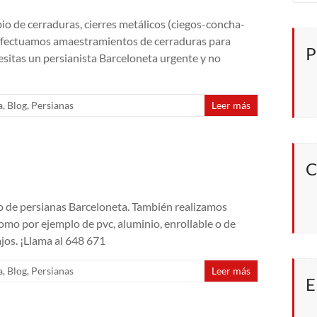
io de cerraduras, cierres metálicos (ciegos-concha-
. Efectuamos amaestramientos de cerraduras para
P
cesitas un persianista Barceloneta urgente y no
a
,
Blog
,
Persianas
Leer más
C
o de persianas Barceloneta. También realizamos
omo por ejemplo de pvc, aluminio, enrollable o de
jos. ¡Llama al 648 671
a
,
Blog
,
Persianas
Leer más
E