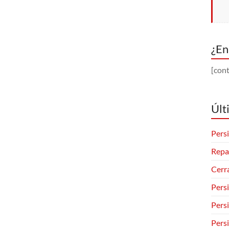
¿En
[cont
Últ
Persi
Repa
Cerr
Pers
Pers
Pers