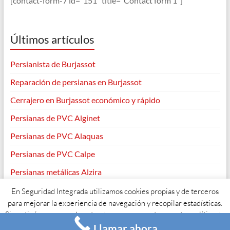
[contact-form-7 id="151" title="Contact form 1"]
Últimos artículos
Persianista de Burjassot
Reparación de persianas en Burjassot
Cerrajero en Burjassot económico y rápido
Persianas de PVC Alginet
Persianas de PVC Alaquas
Persianas de PVC Calpe
Persianas metálicas Alzira
En Seguridad Integrada utilizamos cookies propias y de terceros
para mejorar la experiencia de navegación y recopilar estadísticas.
Si continúas navegando entendemos que aceptas nuestra política de
Copyright © 2026
. Todos los derechos reservados. Tema
Spacious
de
ThemeGrill. Funciona con:
WordPress
.
Llamar ahora
cookies y su uso.
Acepto
Leer más