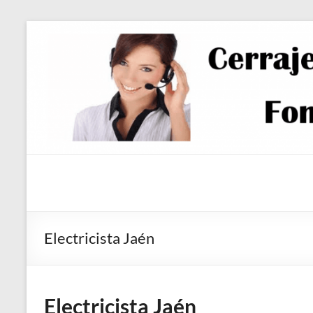
Saltar
al
contenido
Electricista Jaén
Electricista Jaén