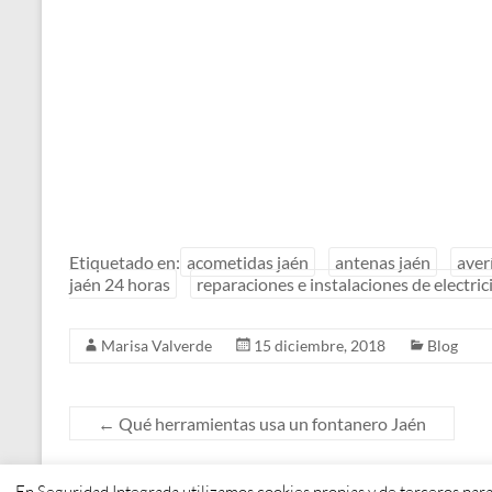
Etiquetado en:
acometidas jaén
antenas jaén
aver
jaén 24 horas
reparaciones e instalaciones de electri
Marisa Valverde
15 diciembre, 2018
Blog
←
Qué herramientas usa un fontanero Jaén
En Seguridad Integrada utilizamos cookies propias y de terceros para