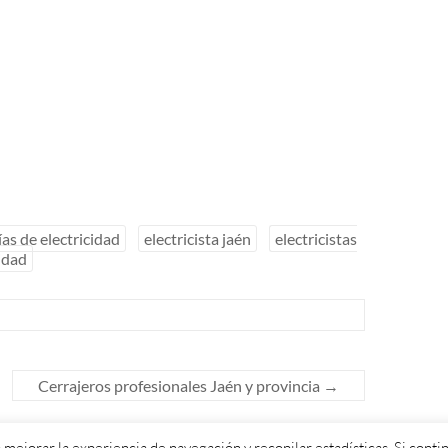
ías de electricidad
electricista jaén
electricistas
cidad
Cerrajeros profesionales Jaén y provincia
→
 mejorar la experiencia de navegación y recopilar estadísticas. Si con