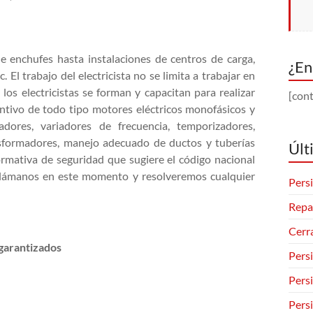
de enchufes hasta instalaciones de centros de carga,
¿En
c. El trabajo del electricista no se limita a trabajar en
a los electricistas se forman y capacitan para realizar
[cont
ntivo de todo tipo motores eléctricos monofásicos y
ncadores, variadores de frecuencia, temporizadores,
ansformadores, manejo adecuado de ductos y tuberías
Últ
normativa de seguridad que sugiere el código nacional
, llámanos en este momento y resolveremos cualquier
Persi
Repa
Cerr
s garantizados
Pers
Pers
Pers