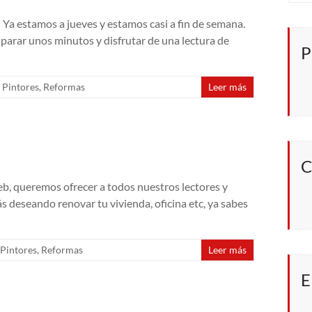
 Ya estamos a jueves y estamos casi a fin de semana.
parar unos minutos y disfrutar de una lectura de
P
,
Pintores
,
Reformas
Leer más
C
eb, queremos ofrecer a todos nuestros lectores y
tás deseando renovar tu vivienda, oficina etc, ya sabes
Pintores
,
Reformas
Leer más
E