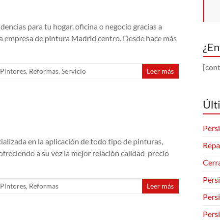
ncias para tu hogar, oficina o negocio gracias a
a empresa de pintura Madrid centro. Desde hace más
¿En
[cont
Pintores
,
Reformas
,
Servicio
Leer más
Últ
Persi
lizada en la aplicación de todo tipo de pinturas,
Repa
freciendo a su vez la mejor relación calidad-precio
Cerr
Pers
Pintores
,
Reformas
Leer más
Pers
Pers