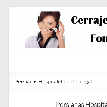
Saltar
al
contenido
Persianas Hospitalet de Llobregat
Persianas Hospita