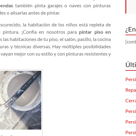
bendas
también pinta garajes o naves con pinturas
s o alisarlas antes de pintar.
scurecido, la habitación de los niños está repleta de
¿En
pintura. ¡Confía en nosotros para
pintar piso en
s habitaciones de tu piso, el salón, pasillo, la cocina
[cont
turas y técnicas diversas. Hay múltiples posibilidades
 vayan mejor con su estilo y con pinturas resistentes y
Últ
Persi
Repa
Cerr
Pers
Pers
Pers