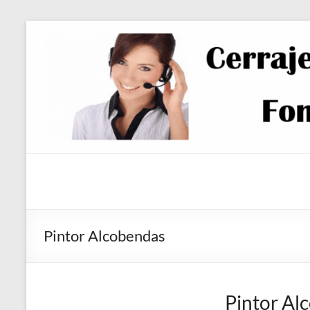
Saltar
al
contenido
Pintor Alcobendas
Pintor Al