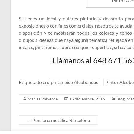
Pintor Al
Si tienes un local y quieres pintarlo y decorarlo pa
exposiciones o con fines comerciales, nosotros te ayud
disposición y te mostrarán todos los colores y tonos 
dibujos si deseas que haya alguna temática reflejada e
ideales, pintaremos sobre cualquier superficie, si hay co
¡Llámanos al 648 671 56
Etiquetado en:
pintar piso Alcobendas
Pintor Alcob
Marisa Valverde
15 diciembre, 2016
Blog
,
Mad
←
Persiana metálica Barcelona